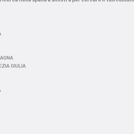
A
MAGNA
EZIA GIULIA
A