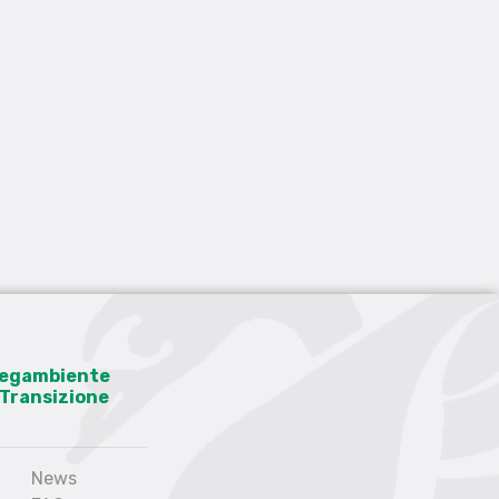
 Legambiente
a Transizione
News