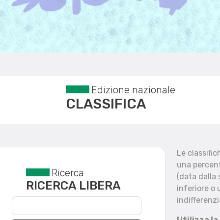
Edizione nazionale
CLASSIFICA
Le classifi
una percent
Ricerca
Reset filtri
(data dalla
RICERCA LIBERA
inferiore o 
indifferenzi
Utilizza la