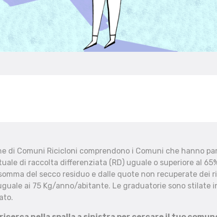
che di Comuni Ricicloni comprendono i Comuni che hanno part
uale di raccolta differenziata (RD) uguale o superiore al 65%
 somma del secco residuo e dalle quote non recuperate dei ri
uguale ai 75 Kg/anno/abitante. Le graduatorie sono stilate in
ato.
 ricerca nella spalla a sinistra per cercare il tuo comun