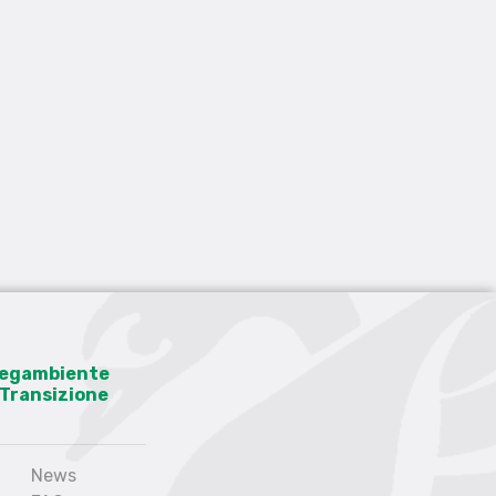
 Legambiente
a Transizione
News