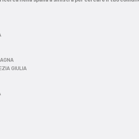
A
MAGNA
EZIA GIULIA
A