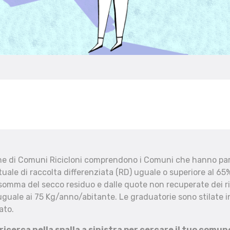
che di Comuni Ricicloni comprendono i Comuni che hanno part
uale di raccolta differenziata (RD) uguale o superiore al 65%
 somma del secco residuo e dalle quote non recuperate dei ri
uguale ai 75 Kg/anno/abitante. Le graduatorie sono stilate in
ato.
 ricerca nella spalla a sinistra per cercare il tuo comun