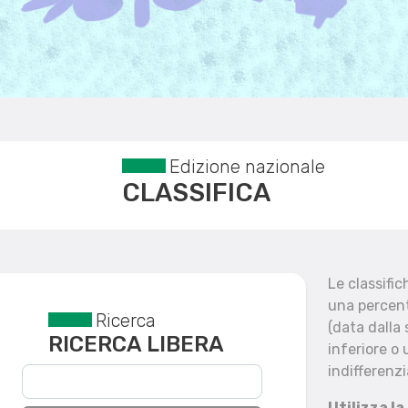
Edizione nazionale
CLASSIFICA
Le classifi
una percent
Ricerca
Reset filtri
(data dalla
RICERCA LIBERA
inferiore o 
indifferenzi
Utilizza la