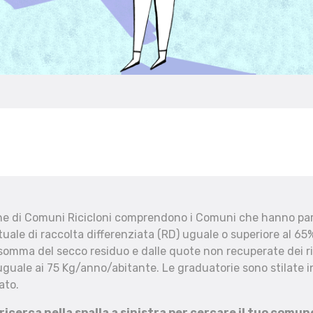
che di Comuni Ricicloni comprendono i Comuni che hanno part
uale di raccolta differenziata (RD) uguale o superiore al 65%
 somma del secco residuo e dalle quote non recuperate dei ri
uguale ai 75 Kg/anno/abitante. Le graduatorie sono stilate in
ato.
 ricerca nella spalla a sinistra per cercare il tuo comun