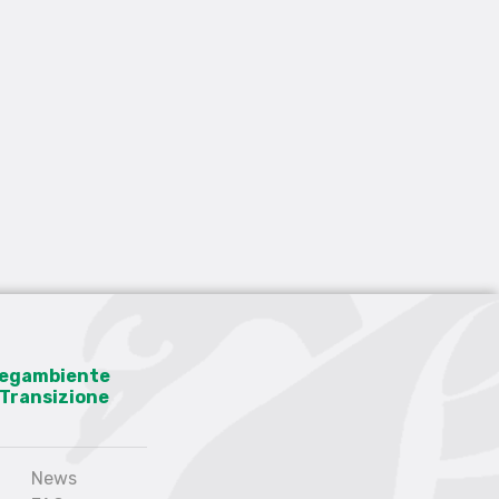
 Legambiente
a Transizione
News