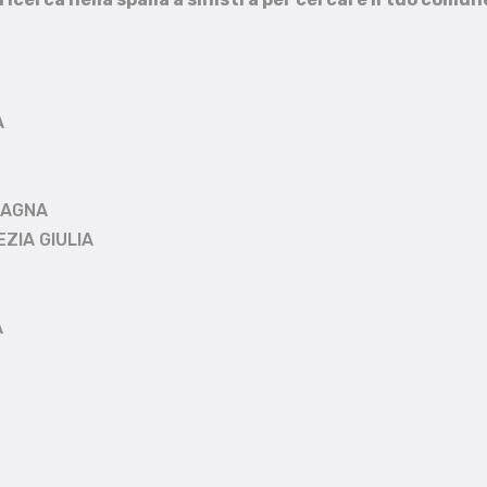
A
MAGNA
EZIA GIULIA
A