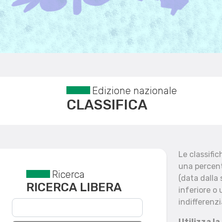
Edizione nazionale
CLASSIFICA
Le classifi
una percent
Ricerca
Reset filtri
(data dalla
RICERCA LIBERA
inferiore o 
indifferenzi
Utilizza la