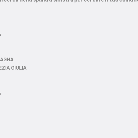
A
MAGNA
EZIA GIULIA
A