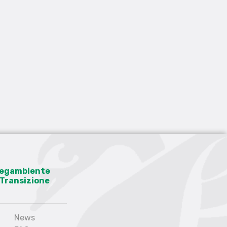
 Legambiente
a Transizione
News