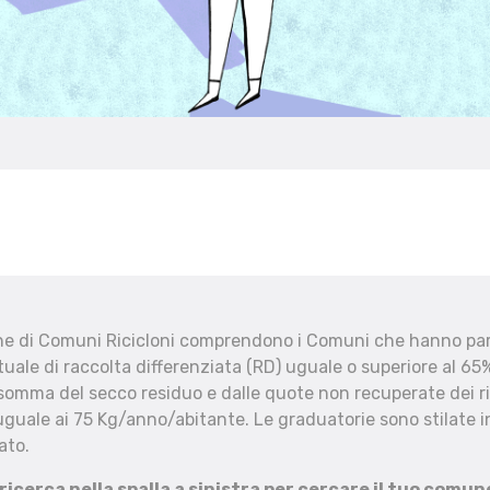
che di Comuni Ricicloni comprendono i Comuni che hanno part
uale di raccolta differenziata (RD) uguale o superiore al 65%
 somma del secco residuo e dalle quote non recuperate dei ri
uguale ai 75 Kg/anno/abitante. Le graduatorie sono stilate in
ato.
 ricerca nella spalla a sinistra per cercare il tuo comun