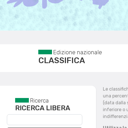
Edizione nazionale
CLASSIFICA
Le classifi
una percent
Ricerca
Reset filtri
(data dalla
RICERCA LIBERA
inferiore o 
indifferenzi
Utilizza la