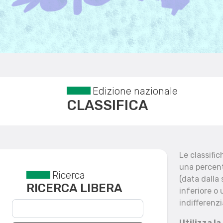
Edizione nazionale
CLASSIFICA
Le classifi
una percent
Ricerca
Reset filtri
(data dalla
RICERCA LIBERA
inferiore o 
indifferenzi
Utilizza la