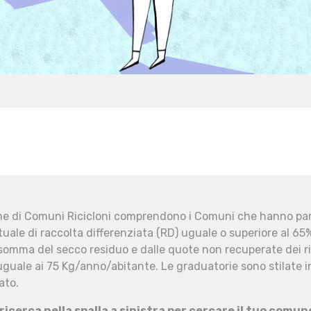
che di Comuni Ricicloni comprendono i Comuni che hanno part
uale di raccolta differenziata (RD) uguale o superiore al 65%
 somma del secco residuo e dalle quote non recuperate dei ri
uguale ai 75 Kg/anno/abitante. Le graduatorie sono stilate in
ato.
 ricerca nella spalla a sinistra per cercare il tuo comun