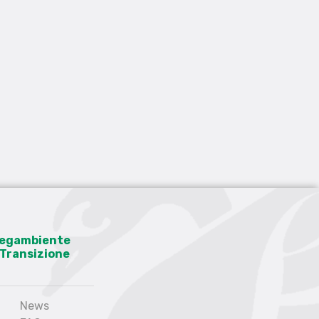
 Legambiente
a Transizione
News