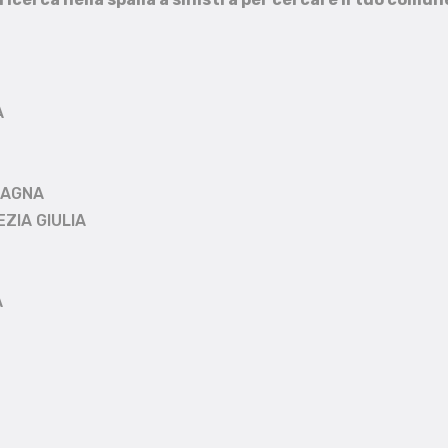
A
MAGNA
EZIA GIULIA
A