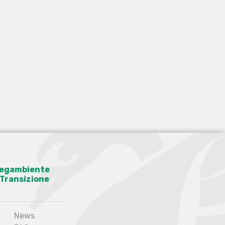
 Legambiente
a Transizione
News