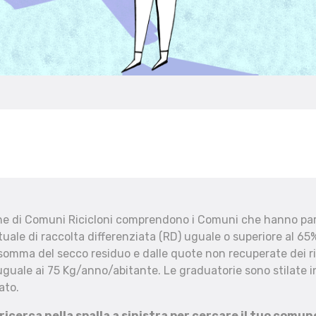
che di Comuni Ricicloni comprendono i Comuni che hanno part
uale di raccolta differenziata (RD) uguale o superiore al 65%
 somma del secco residuo e dalle quote non recuperate dei ri
uguale ai 75 Kg/anno/abitante. Le graduatorie sono stilate in
ato.
 ricerca nella spalla a sinistra per cercare il tuo comun