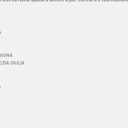
A
MAGNA
EZIA GIULIA
A