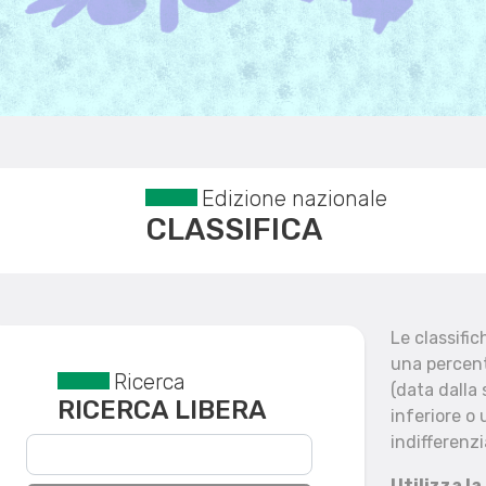
Edizione nazionale
CLASSIFICA
Le classifi
una percent
Ricerca
Reset filtri
(data dalla
RICERCA LIBERA
inferiore o 
indifferenzi
Utilizza la