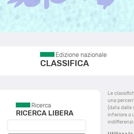
Edizione nazionale
CLASSIFICA
Le classifi
una percent
Ricerca
Reset filtri
(data dalla
RICERCA LIBERA
inferiore o 
indifferenzi
Utilizza la