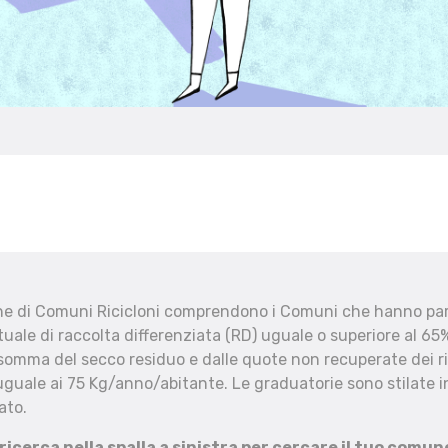
che di Comuni Ricicloni comprendono i Comuni che hanno part
uale di raccolta differenziata (RD) uguale o superiore al 65%
 somma del secco residuo e dalle quote non recuperate dei ri
uguale ai 75 Kg/anno/abitante. Le graduatorie sono stilate in
ato.
 ricerca nella spalla a sinistra per cercare il tuo comun