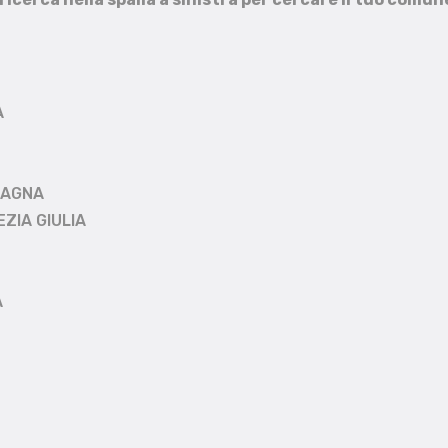
A
MAGNA
EZIA GIULIA
A