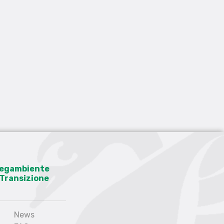
 Legambiente
a Transizione
News