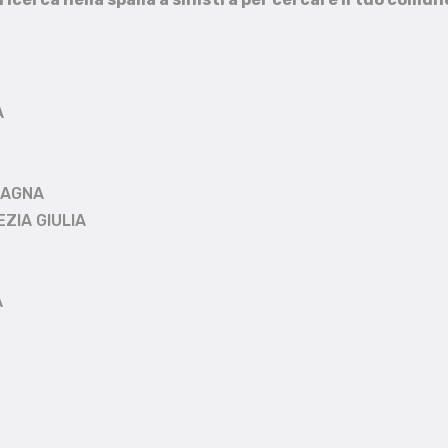
A
MAGNA
EZIA GIULIA
A