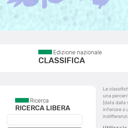
Edizione nazionale
CLASSIFICA
Le classifi
una percent
Ricerca
Reset filtri
(data dalla
RICERCA LIBERA
inferiore o 
indifferenzi
Utilizza la