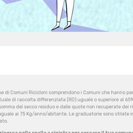
che di Comuni Ricicloni comprendono i Comuni che hanno part
uale di raccolta differenziata (RD) uguale o superiore al 65%
 somma del secco residuo e dalle quote non recuperate dei ri
uguale ai 75 Kg/anno/abitante. Le graduatorie sono stilate in
ato.
 ricerca nella spalla a sinistra per cercare il tuo comun