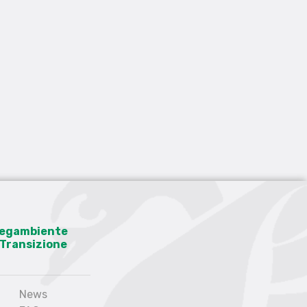
 Legambiente
a Transizione
News