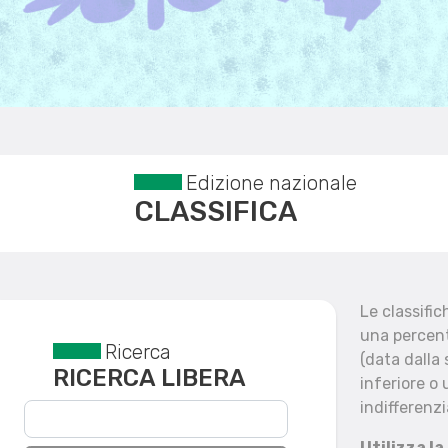
Edizione nazionale
CLASSIFICA
Le classifi
una percent
Ricerca
Reset filtri
(data dalla
RICERCA LIBERA
inferiore o 
indifferenzi
Utilizza la