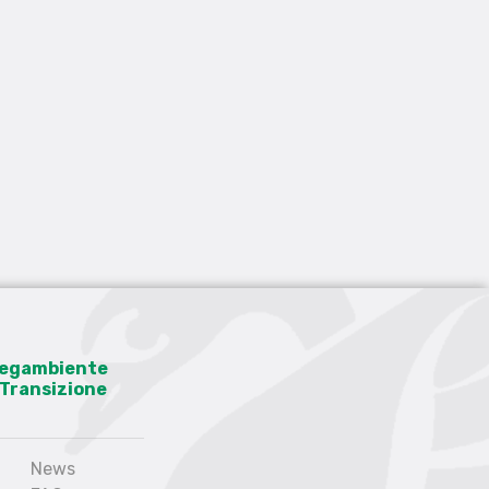
 Legambiente
a Transizione
News