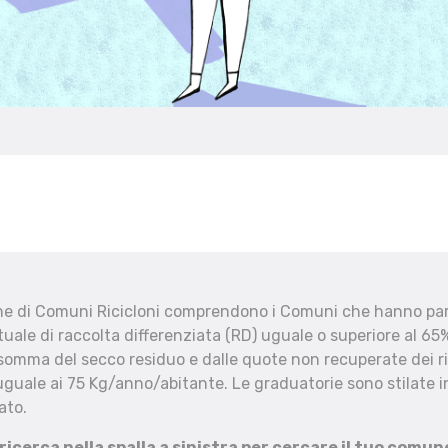
che di Comuni Ricicloni comprendono i Comuni che hanno part
uale di raccolta differenziata (RD) uguale o superiore al 65%
 somma del secco residuo e dalle quote non recuperate dei ri
uguale ai 75 Kg/anno/abitante. Le graduatorie sono stilate in
ato.
 ricerca nella spalla a sinistra per cercare il tuo comun