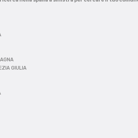
A
MAGNA
EZIA GIULIA
A