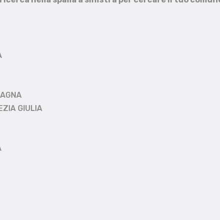
A
MAGNA
EZIA GIULIA
A