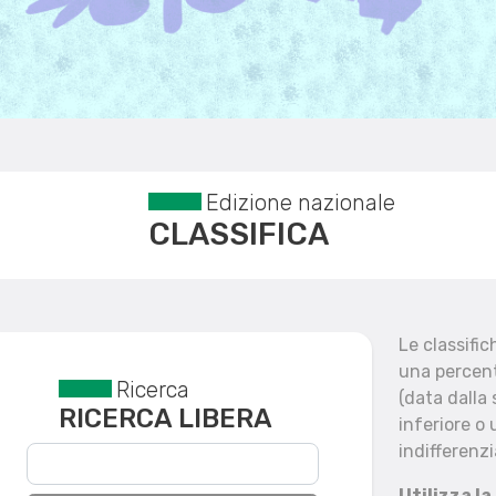
Edizione nazionale
CLASSIFICA
Le classifi
una percent
Ricerca
Reset filtri
(data dalla
RICERCA LIBERA
inferiore o 
indifferenzi
Utilizza la