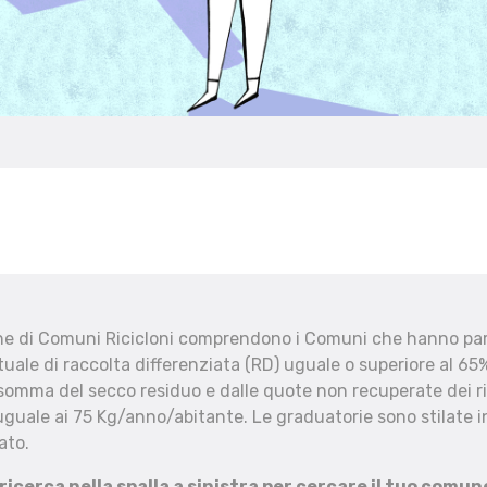
che di Comuni Ricicloni comprendono i Comuni che hanno part
uale di raccolta differenziata (RD) uguale o superiore al 65%
 somma del secco residuo e dalle quote non recuperate dei ri
uguale ai 75 Kg/anno/abitante. Le graduatorie sono stilate in
ato.
 ricerca nella spalla a sinistra per cercare il tuo comun