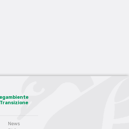
 Legambiente
a Transizione
News