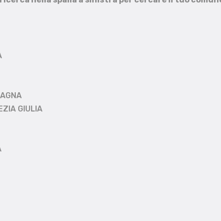
A
MAGNA
EZIA GIULIA
A