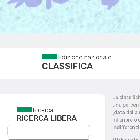
Edizione nazionale
CLASSIFICA
Le classifi
una percent
Ricerca
Reset filtri
(data dalla
RICERCA LIBERA
inferiore o 
indifferenzi
Utilizza la