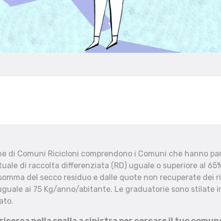
che di Comuni Ricicloni comprendono i Comuni che hanno part
uale di raccolta differenziata (RD) uguale o superiore al 65%
 somma del secco residuo e dalle quote non recuperate dei ri
uguale ai 75 Kg/anno/abitante. Le graduatorie sono stilate in
ato.
 ricerca nella spalla a sinistra per cercare il tuo comun