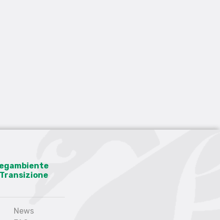
 Legambiente
a Transizione
News