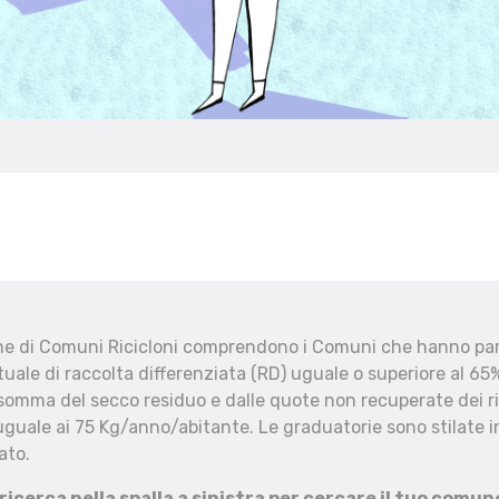
che di Comuni Ricicloni comprendono i Comuni che hanno part
uale di raccolta differenziata (RD) uguale o superiore al 65%
 somma del secco residuo e dalle quote non recuperate dei ri
uguale ai 75 Kg/anno/abitante. Le graduatorie sono stilate in
ato.
 ricerca nella spalla a sinistra per cercare il tuo comun