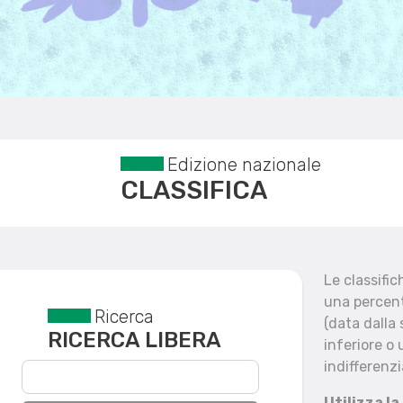
Edizione nazionale
CLASSIFICA
Le classifi
una percent
Ricerca
Reset filtri
(data dalla
RICERCA LIBERA
inferiore o 
indifferenzi
Utilizza la