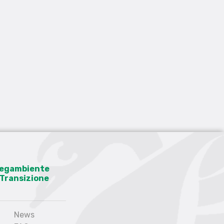
 Legambiente
a Transizione
News