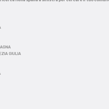
A
MAGNA
EZIA GIULIA
A