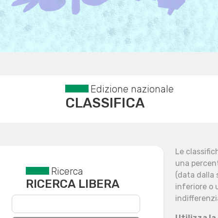
Edizione nazionale
CLASSIFICA
Le classifi
una percent
Ricerca
Reset filtri
(data dalla
RICERCA LIBERA
inferiore o 
indifferenzi
Utilizza la