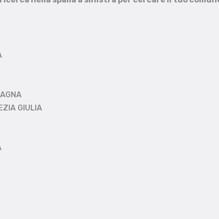
A
MAGNA
EZIA GIULIA
A