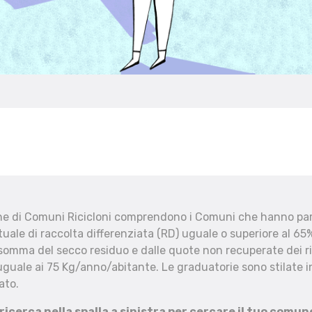
che di Comuni Ricicloni comprendono i Comuni che hanno part
uale di raccolta differenziata (RD) uguale o superiore al 65%
 somma del secco residuo e dalle quote non recuperate dei ri
uguale ai 75 Kg/anno/abitante. Le graduatorie sono stilate in
ato.
 ricerca nella spalla a sinistra per cercare il tuo comun