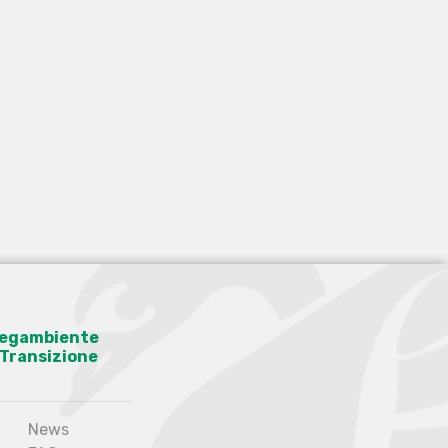
 Legambiente
a Transizione
News