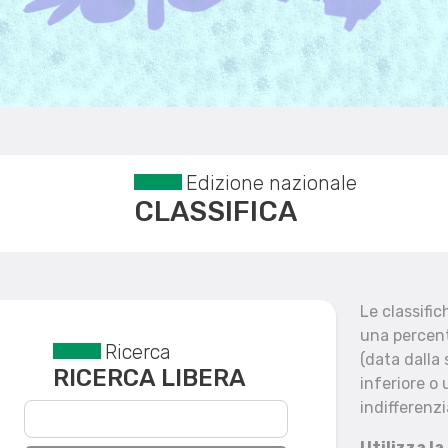
Edizione nazionale
CLASSIFICA
Le classifi
una percent
Ricerca
Reset filtri
(data dalla
RICERCA LIBERA
inferiore o 
indifferenzi
Utilizza la