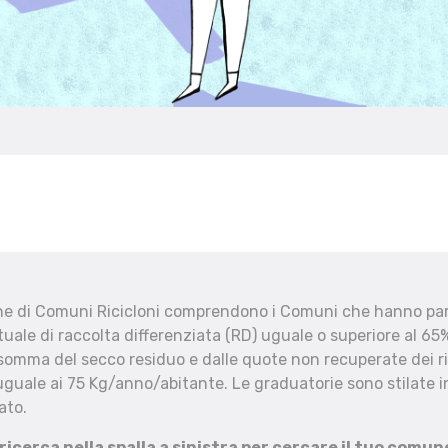
che di Comuni Ricicloni comprendono i Comuni che hanno part
uale di raccolta differenziata (RD) uguale o superiore al 65%
 somma del secco residuo e dalle quote non recuperate dei ri
uguale ai 75 Kg/anno/abitante. Le graduatorie sono stilate in
ato.
 ricerca nella spalla a sinistra per cercare il tuo comun