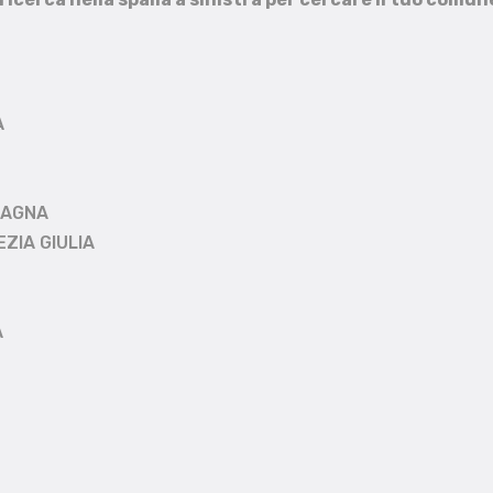
A
MAGNA
EZIA GIULIA
A