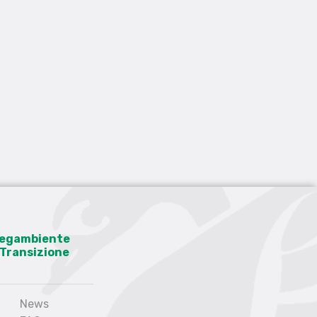
 Legambiente
a Transizione
News