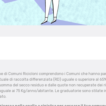
che di Comuni Ricicloni comprendono i Comuni che hanno part
uale di raccolta differenziata (RD) uguale o superiore al 65%
 somma del secco residuo e dalle quote non recuperate dei ri
uguale ai 75 Kg/anno/abitante. Le graduatorie sono stilate in
ato.
 ricerca nella spalla a sinistra per cercare il tuo comun