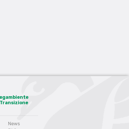
 Legambiente
a Transizione
News