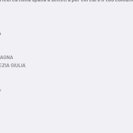
A
MAGNA
EZIA GIULIA
A