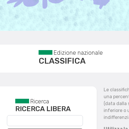
Edizione nazionale
CLASSIFICA
Le classifi
una percent
Ricerca
Reset filtri
(data dalla
RICERCA LIBERA
inferiore o 
indifferenzi
Utilizza la