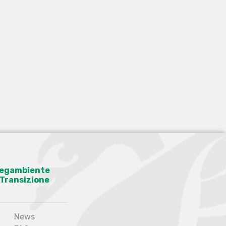
 Legambiente
a Transizione
News