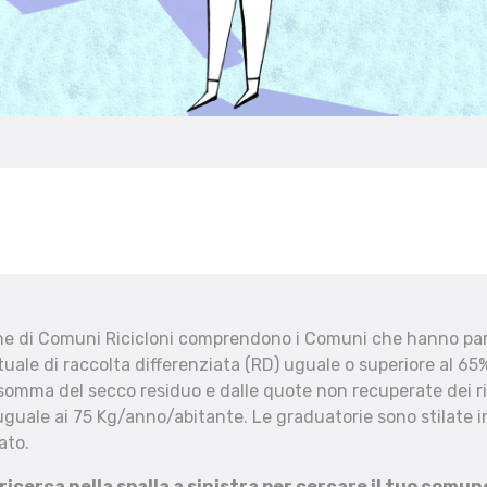
che di Comuni Ricicloni comprendono i Comuni che hanno part
uale di raccolta differenziata (RD) uguale o superiore al 65%
 somma del secco residuo e dalle quote non recuperate dei ri
uguale ai 75 Kg/anno/abitante. Le graduatorie sono stilate in
ato.
 ricerca nella spalla a sinistra per cercare il tuo comun