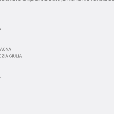
A
MAGNA
EZIA GIULIA
A