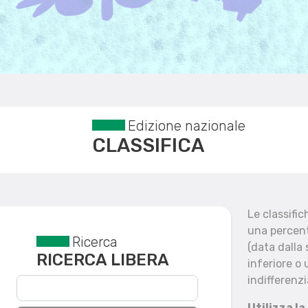
Edizione nazionale
CLASSIFICA
Le classifi
una percent
Ricerca
Reset filtri
(data dalla
RICERCA LIBERA
inferiore o 
indifferenzi
Utilizza la