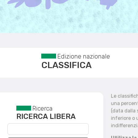
Edizione nazionale
CLASSIFICA
Le classifi
una percent
Ricerca
Reset filtri
(data dalla
RICERCA LIBERA
inferiore o 
indifferenzi
Utilizza la