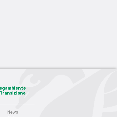
 Legambiente
a Transizione
News