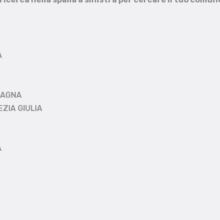
A
MAGNA
EZIA GIULIA
A