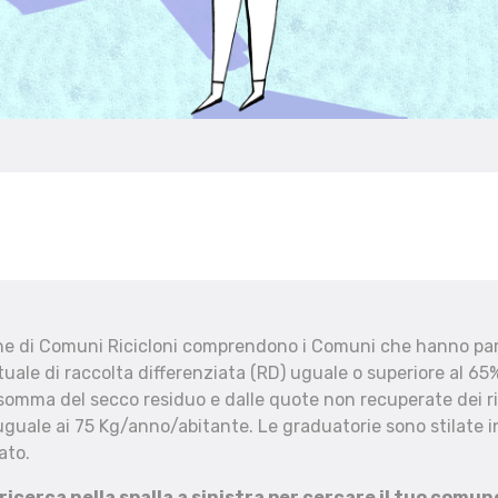
che di Comuni Ricicloni comprendono i Comuni che hanno part
uale di raccolta differenziata (RD) uguale o superiore al 65%
 somma del secco residuo e dalle quote non recuperate dei ri
uguale ai 75 Kg/anno/abitante. Le graduatorie sono stilate in
ato.
 ricerca nella spalla a sinistra per cercare il tuo comun