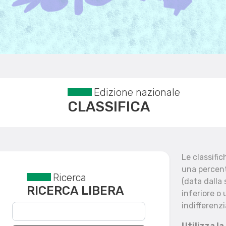
Edizione nazionale
CLASSIFICA
Le classifi
una percent
Ricerca
Reset filtri
(data dalla
RICERCA LIBERA
inferiore o 
indifferenzi
Utilizza la