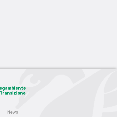
 Legambiente
a Transizione
News