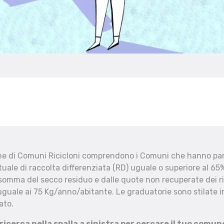
che di Comuni Ricicloni comprendono i Comuni che hanno part
uale di raccolta differenziata (RD) uguale o superiore al 65%
 somma del secco residuo e dalle quote non recuperate dei ri
uguale ai 75 Kg/anno/abitante. Le graduatorie sono stilate in
ato.
 ricerca nella spalla a sinistra per cercare il tuo comun