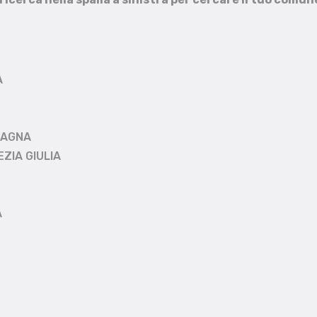
A
MAGNA
EZIA GIULIA
A