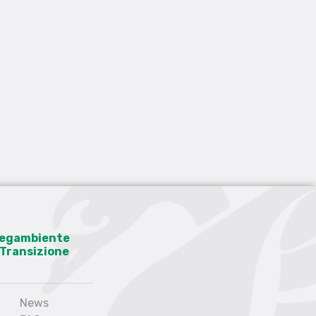
 Legambiente
a Transizione
News