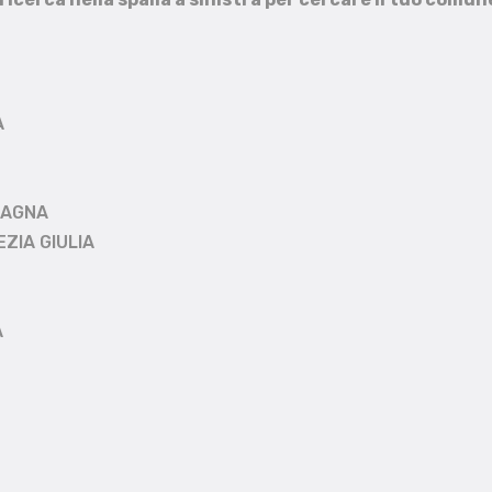
A
MAGNA
EZIA GIULIA
A