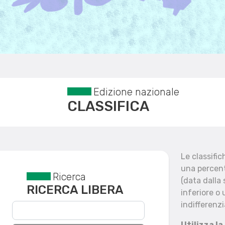
Edizione nazionale
CLASSIFICA
Le classifi
una percent
Ricerca
Reset filtri
(data dalla
RICERCA LIBERA
inferiore o 
indifferenzi
Utilizza la