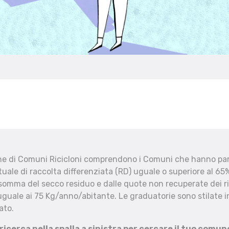
che di Comuni Ricicloni comprendono i Comuni che hanno part
uale di raccolta differenziata (RD) uguale o superiore al 65%
 somma del secco residuo e dalle quote non recuperate dei ri
uguale ai 75 Kg/anno/abitante. Le graduatorie sono stilate in
ato.
 ricerca nella spalla a sinistra per cercare il tuo comun