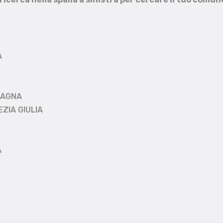
A
MAGNA
EZIA GIULIA
A