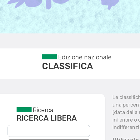
Edizione nazionale
CLASSIFICA
Le classifi
una percent
Ricerca
Reset filtri
(data dalla
RICERCA LIBERA
inferiore o 
indifferenzi
Utilizza la