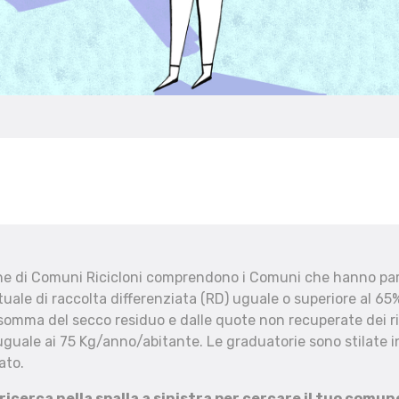
che di Comuni Ricicloni comprendono i Comuni che hanno part
uale di raccolta differenziata (RD) uguale o superiore al 65%
 somma del secco residuo e dalle quote non recuperate dei ri
uguale ai 75 Kg/anno/abitante. Le graduatorie sono stilate in
ato.
 ricerca nella spalla a sinistra per cercare il tuo comun