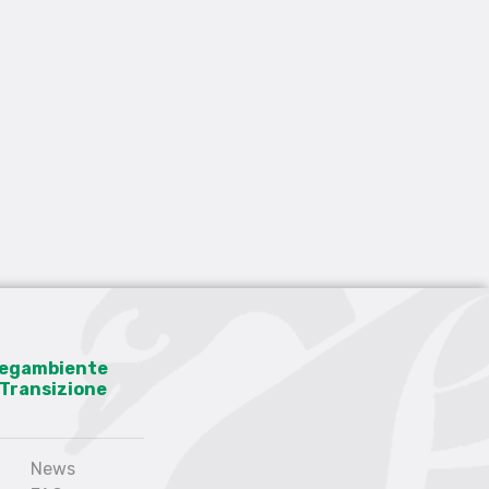
 Legambiente
a Transizione
News