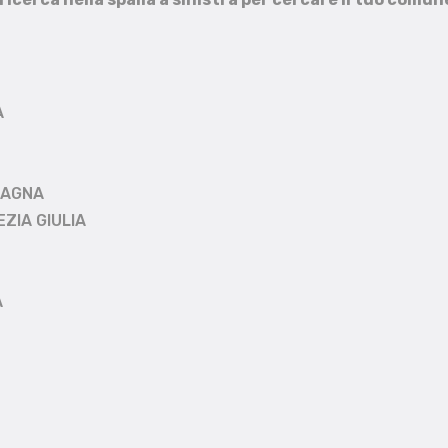
A
MAGNA
EZIA GIULIA
A