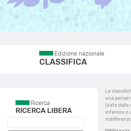
Edizione nazionale
CLASSIFICA
Le classifi
una percent
Ricerca
Reset filtri
(data dalla
RICERCA LIBERA
inferiore o 
indifferenzi
Utilizza la