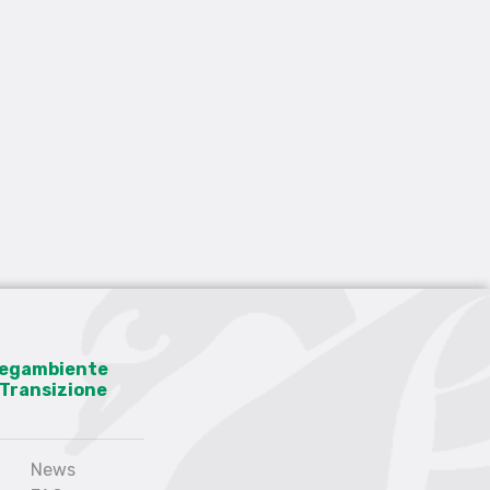
 Legambiente
a Transizione
News