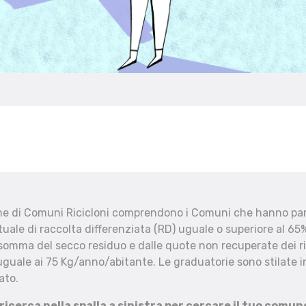
che di Comuni Ricicloni comprendono i Comuni che hanno part
uale di raccolta differenziata (RD) uguale o superiore al 65%
 somma del secco residuo e dalle quote non recuperate dei ri
uguale ai 75 Kg/anno/abitante. Le graduatorie sono stilate in
ato.
 ricerca nella spalla a sinistra per cercare il tuo comun