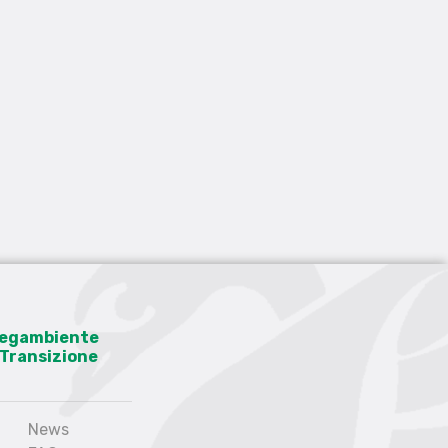
 Legambiente
a Transizione
News