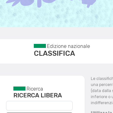
Edizione nazionale
CLASSIFICA
Le classifi
una percent
Ricerca
Reset filtri
(data dalla
RICERCA LIBERA
inferiore o 
indifferenzi
Utilizza la