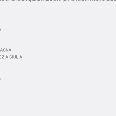
A
MAGNA
EZIA GIULIA
A