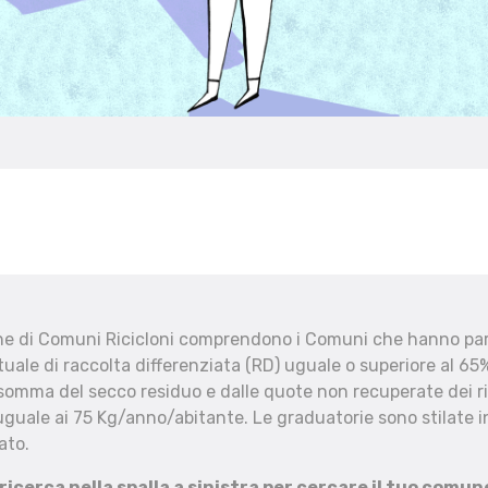
che di Comuni Ricicloni comprendono i Comuni che hanno part
uale di raccolta differenziata (RD) uguale o superiore al 65%
 somma del secco residuo e dalle quote non recuperate dei ri
uguale ai 75 Kg/anno/abitante. Le graduatorie sono stilate in
ato.
 ricerca nella spalla a sinistra per cercare il tuo comun