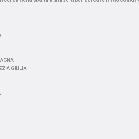
A
MAGNA
EZIA GIULIA
A