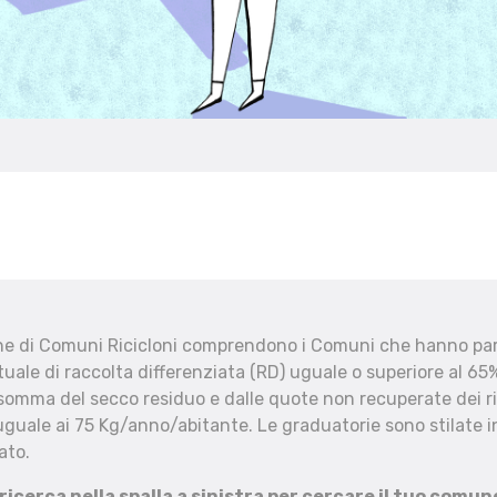
che di Comuni Ricicloni comprendono i Comuni che hanno part
uale di raccolta differenziata (RD) uguale o superiore al 65%
 somma del secco residuo e dalle quote non recuperate dei ri
uguale ai 75 Kg/anno/abitante. Le graduatorie sono stilate in
ato.
 ricerca nella spalla a sinistra per cercare il tuo comun