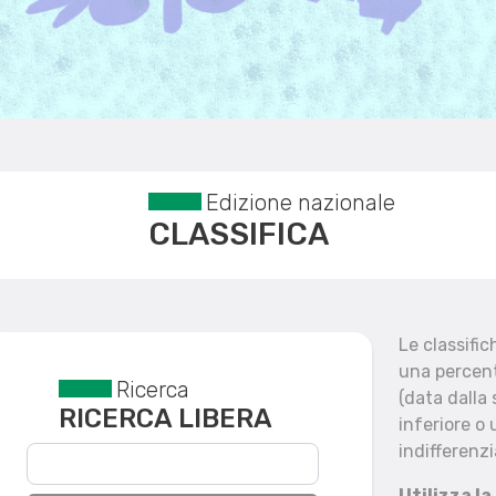
Edizione nazionale
CLASSIFICA
Le classifi
una percent
Ricerca
Reset filtri
(data dalla
RICERCA LIBERA
inferiore o 
indifferenzi
Utilizza la