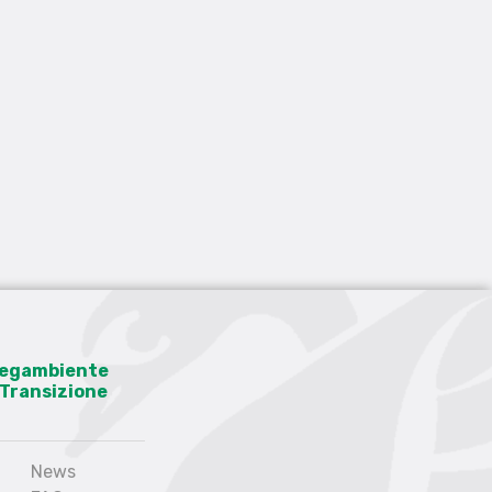
 Legambiente
a Transizione
News