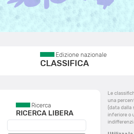
Edizione nazionale
CLASSIFICA
Le classifi
una percent
Ricerca
Reset filtri
(data dalla
RICERCA LIBERA
inferiore o 
indifferenzi
Utilizza la