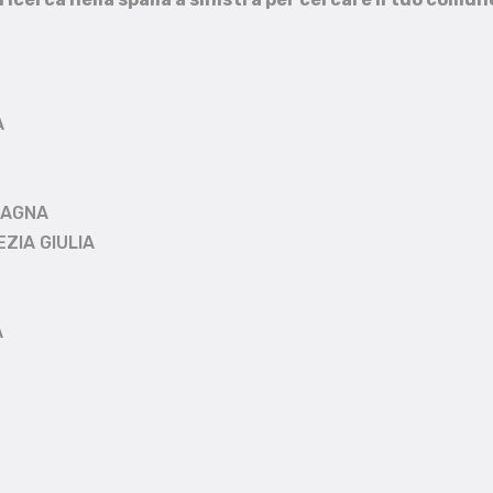
A
MAGNA
EZIA GIULIA
A