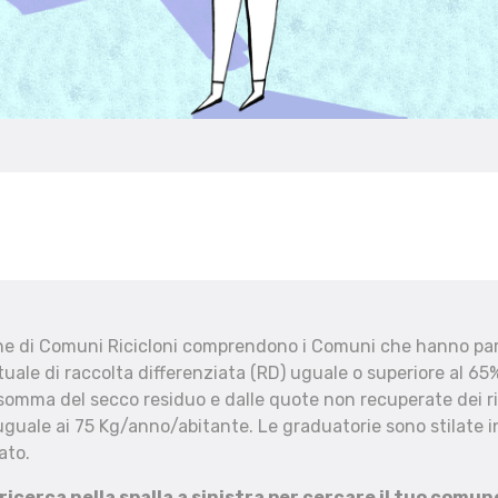
che di Comuni Ricicloni comprendono i Comuni che hanno part
uale di raccolta differenziata (RD) uguale o superiore al 65%
 somma del secco residuo e dalle quote non recuperate dei ri
uguale ai 75 Kg/anno/abitante. Le graduatorie sono stilate in
ato.
 ricerca nella spalla a sinistra per cercare il tuo comun