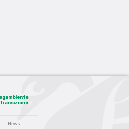
 Legambiente
a Transizione
News