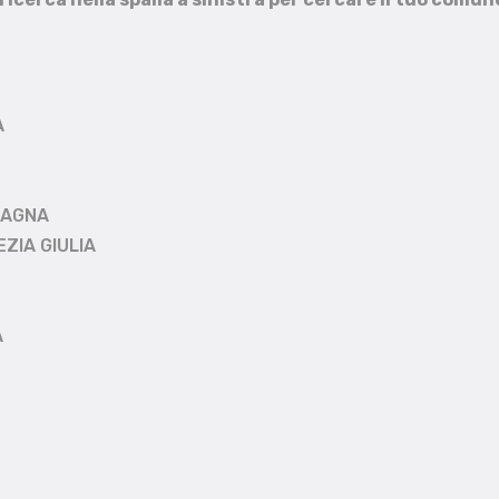
A
MAGNA
EZIA GIULIA
A