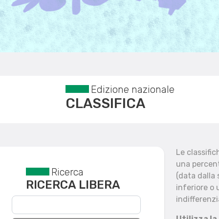
Edizione nazionale
CLASSIFICA
Le classifi
una percent
Ricerca
Reset filtri
(data dalla
RICERCA LIBERA
inferiore o 
indifferenzi
Utilizza la