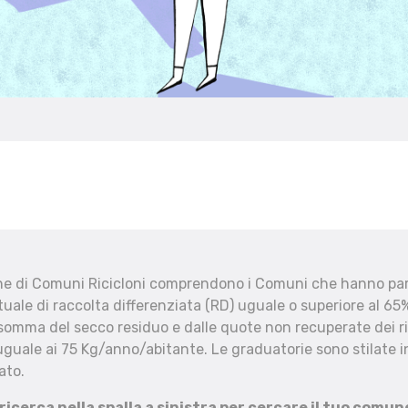
che di Comuni Ricicloni comprendono i Comuni che hanno part
uale di raccolta differenziata (RD) uguale o superiore al 65%
 somma del secco residuo e dalle quote non recuperate dei ri
uguale ai 75 Kg/anno/abitante. Le graduatorie sono stilate in
ato.
 ricerca nella spalla a sinistra per cercare il tuo comun