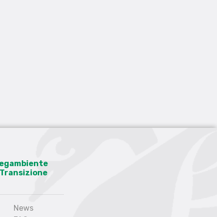
 Legambiente
a Transizione
News