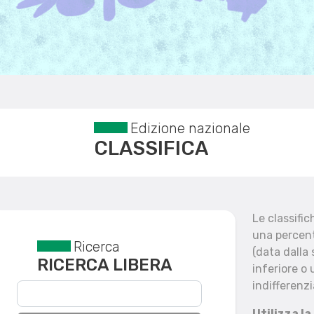
Edizione nazionale
CLASSIFICA
Le classifi
una percent
Ricerca
Reset filtri
(data dalla
RICERCA LIBERA
inferiore o 
indifferenzi
Utilizza la