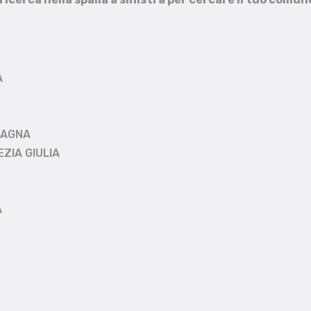
A
MAGNA
EZIA GIULIA
A