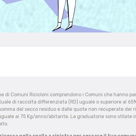
che di Comuni Ricicloni comprendono i Comuni che hanno part
uale di raccolta differenziata (RD) uguale o superiore al 65%
 somma del secco residuo e dalle quote non recuperate dei ri
uguale ai 75 Kg/anno/abitante. Le graduatorie sono stilate in
ato.
 ricerca nella spalla a sinistra per cercare il tuo comun