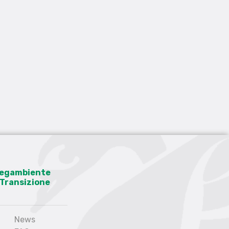
 Legambiente
a Transizione
News