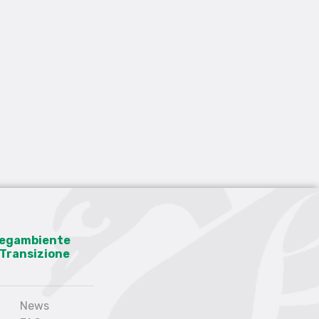
 Legambiente
a Transizione
News