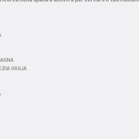
A
MAGNA
EZIA GIULIA
A