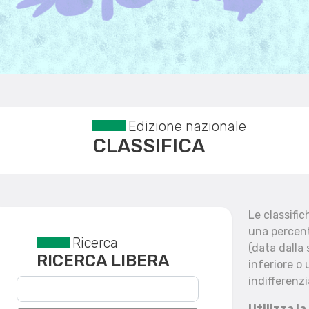
Edizione nazionale
CLASSIFICA
Le classifi
una percent
Ricerca
Reset filtri
(data dalla
RICERCA LIBERA
inferiore o 
indifferenzi
Utilizza la