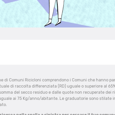
che di Comuni Ricicloni comprendono i Comuni che hanno part
uale di raccolta differenziata (RD) uguale o superiore al 65%
 somma del secco residuo e dalle quote non recuperate dei ri
uguale ai 75 Kg/anno/abitante. Le graduatorie sono stilate in
ato.
 ricerca nella spalla a sinistra per cercare il tuo comun