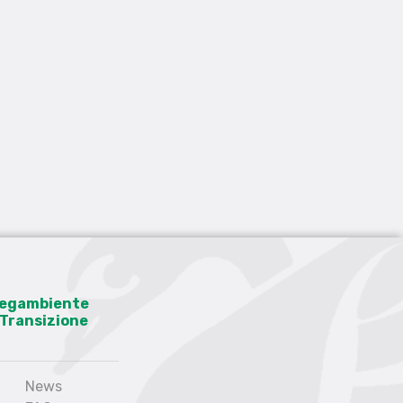
 Legambiente
a Transizione
News