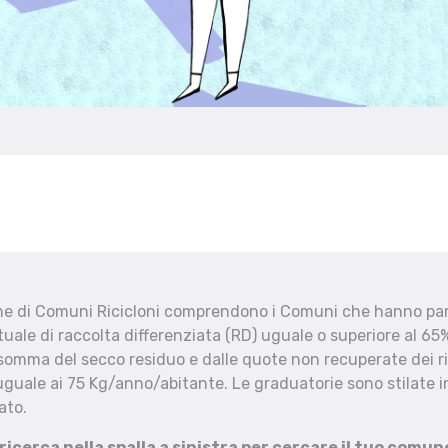
che di Comuni Ricicloni comprendono i Comuni che hanno part
uale di raccolta differenziata (RD) uguale o superiore al 65%
 somma del secco residuo e dalle quote non recuperate dei ri
uguale ai 75 Kg/anno/abitante. Le graduatorie sono stilate in
ato.
 ricerca nella spalla a sinistra per cercare il tuo comun