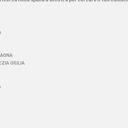
A
MAGNA
EZIA GIULIA
A