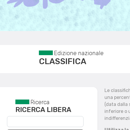
Edizione nazionale
CLASSIFICA
Le classifi
una percent
Ricerca
Reset filtri
(data dalla
RICERCA LIBERA
inferiore o 
indifferenzi
Utilizza la