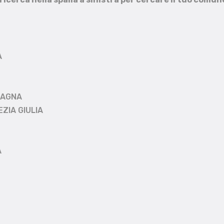
A
MAGNA
EZIA GIULIA
A