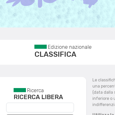
Edizione nazionale
CLASSIFICA
Le classifi
una percent
Ricerca
Reset filtri
(data dalla
RICERCA LIBERA
inferiore o 
indifferenzi
Utilizza la