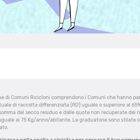
che di Comuni Ricicloni comprendono i Comuni che hanno part
uale di raccolta differenziata (RD) uguale o superiore al 65%
 somma del secco residuo e dalle quote non recuperate dei ri
uguale ai 75 Kg/anno/abitante. Le graduatorie sono stilate in
ato.
 ricerca nella spalla a sinistra per cercare il tuo comun