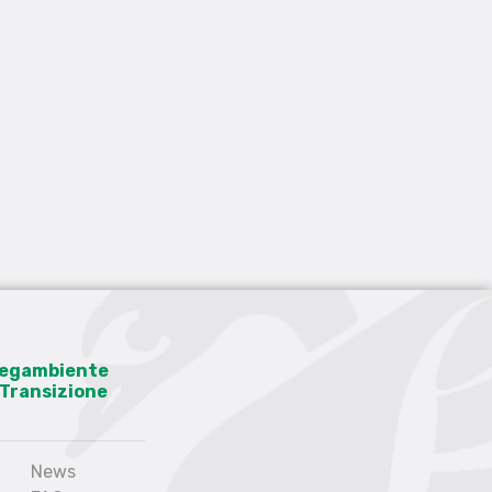
 Legambiente
a Transizione
News