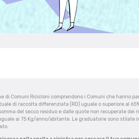
che di Comuni Ricicloni comprendono i Comuni che hanno part
uale di raccolta differenziata (RD) uguale o superiore al 65%
 somma del secco residuo e dalle quote non recuperate dei ri
uguale ai 75 Kg/anno/abitante. Le graduatorie sono stilate in
ato.
 ricerca nella spalla a sinistra per cercare il tuo comun