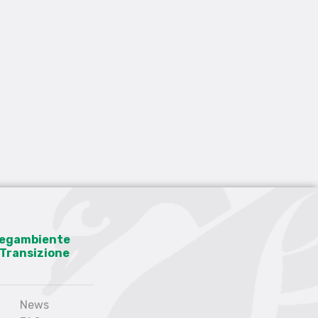
 Legambiente
a Transizione
News