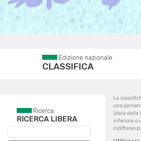
Edizione nazionale
CLASSIFICA
Le classifi
una percent
Ricerca
Reset filtri
(data dalla
RICERCA LIBERA
inferiore o 
indifferenzi
Utilizza la