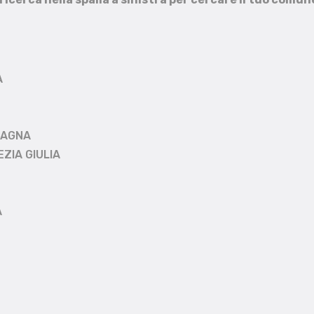
A
MAGNA
EZIA GIULIA
A