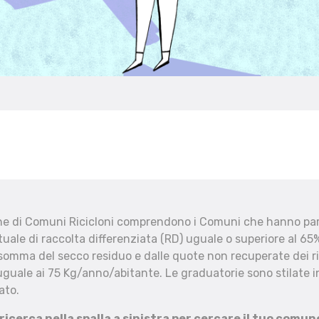
che di Comuni Ricicloni comprendono i Comuni che hanno part
uale di raccolta differenziata (RD) uguale o superiore al 65%
 somma del secco residuo e dalle quote non recuperate dei ri
uguale ai 75 Kg/anno/abitante. Le graduatorie sono stilate in
ato.
 ricerca nella spalla a sinistra per cercare il tuo comun