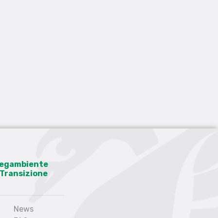
 Legambiente
a Transizione
News