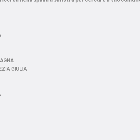
A
MAGNA
EZIA GIULIA
A