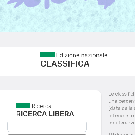
Edizione nazionale
CLASSIFICA
Le classifi
una percent
Ricerca
Reset filtri
(data dalla
RICERCA LIBERA
inferiore o 
indifferenzi
Utilizza la