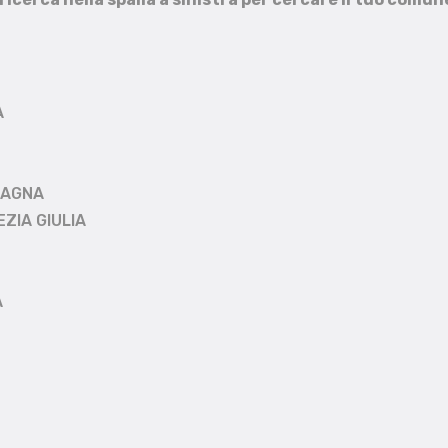
A
MAGNA
EZIA GIULIA
A