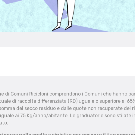
che di Comuni Ricicloni comprendono i Comuni che hanno part
uale di raccolta differenziata (RD) uguale o superiore al 65%
 somma del secco residuo e dalle quote non recuperate dei ri
uguale ai 75 Kg/anno/abitante. Le graduatorie sono stilate in
ato.
 ricerca nella spalla a sinistra per cercare il tuo comun