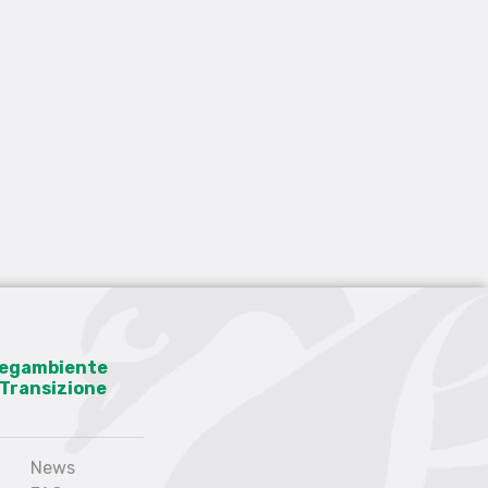
 Legambiente
a Transizione
News