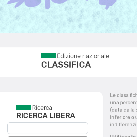
Edizione nazionale
CLASSIFICA
Le classifi
una percent
Ricerca
Reset filtri
(data dalla
RICERCA LIBERA
inferiore o 
indifferenzi
Utilizza la