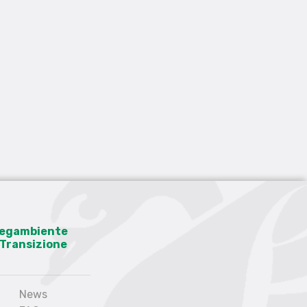
 Legambiente
a Transizione
News