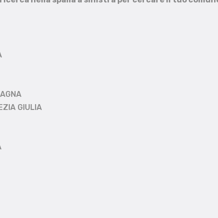
A
MAGNA
EZIA GIULIA
A