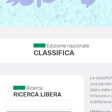
Edizione nazionale
CLASSIFICA
Le classifi
una percent
Ricerca
Reset filtri
(data dalla
RICERCA LIBERA
inferiore o 
indifferenzi
Utilizza la