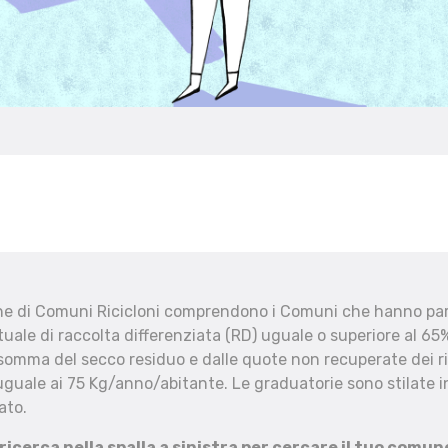
che di Comuni Ricicloni comprendono i Comuni che hanno part
uale di raccolta differenziata (RD) uguale o superiore al 65%
 somma del secco residuo e dalle quote non recuperate dei ri
uguale ai 75 Kg/anno/abitante. Le graduatorie sono stilate in
ato.
 ricerca nella spalla a sinistra per cercare il tuo comun