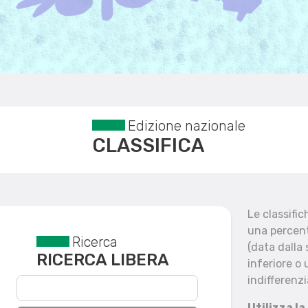
Edizione nazionale
CLASSIFICA
Le classifi
una percent
Ricerca
Reset filtri
(data dalla
RICERCA LIBERA
inferiore o 
indifferenzi
Utilizza la