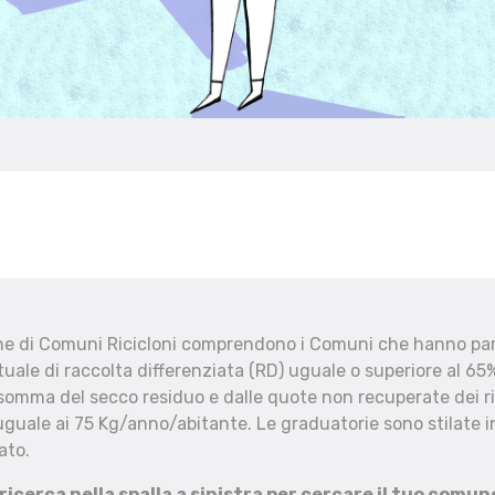
che di Comuni Ricicloni comprendono i Comuni che hanno part
uale di raccolta differenziata (RD) uguale o superiore al 65%
 somma del secco residuo e dalle quote non recuperate dei ri
uguale ai 75 Kg/anno/abitante. Le graduatorie sono stilate in
ato.
 ricerca nella spalla a sinistra per cercare il tuo comun