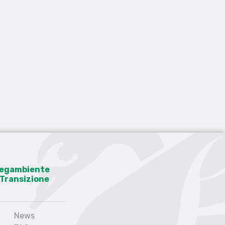
 Legambiente
a Transizione
News