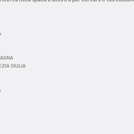
A
MAGNA
EZIA GIULIA
A