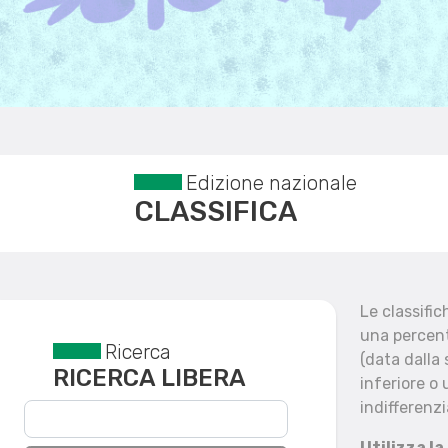
Edizione nazionale
CLASSIFICA
Le classifi
una percent
Ricerca
Reset filtri
(data dalla
RICERCA LIBERA
inferiore o 
indifferenzi
Utilizza la