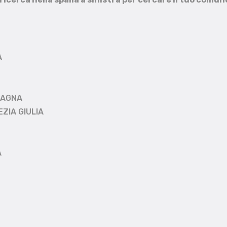
A
MAGNA
EZIA GIULIA
A