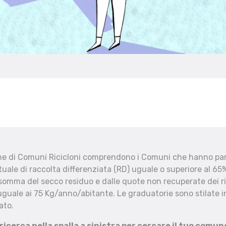
che di Comuni Ricicloni comprendono i Comuni che hanno part
uale di raccolta differenziata (RD) uguale o superiore al 65%
 somma del secco residuo e dalle quote non recuperate dei ri
uguale ai 75 Kg/anno/abitante. Le graduatorie sono stilate in
ato.
 ricerca nella spalla a sinistra per cercare il tuo comun