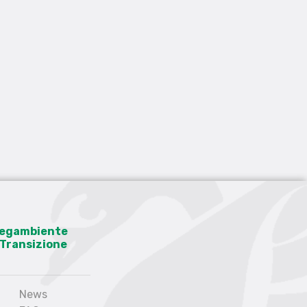
 Legambiente
a Transizione
News