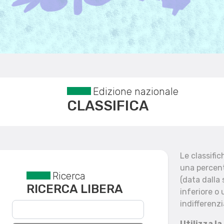
Edizione nazionale
CLASSIFICA
Le classifi
una percent
Ricerca
Reset filtri
(data dalla
RICERCA LIBERA
inferiore o 
indifferenzi
Utilizza la