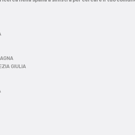
A
MAGNA
EZIA GIULIA
A