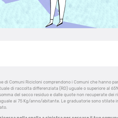
che di Comuni Ricicloni comprendono i Comuni che hanno part
uale di raccolta differenziata (RD) uguale o superiore al 65%
 somma del secco residuo e dalle quote non recuperate dei ri
uguale ai 75 Kg/anno/abitante. Le graduatorie sono stilate in
ato.
 ricerca nella spalla a sinistra per cercare il tuo comun