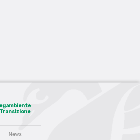
 Legambiente
a Transizione
News