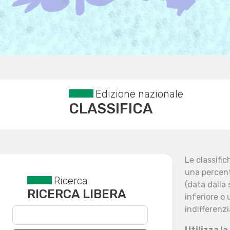
Edizione nazionale
CLASSIFICA
Le classifi
una percent
Ricerca
Reset filtri
(data dalla
RICERCA LIBERA
inferiore o 
indifferenzi
Utilizza la