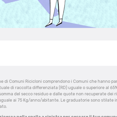
che di Comuni Ricicloni comprendono i Comuni che hanno part
uale di raccolta differenziata (RD) uguale o superiore al 65%
 somma del secco residuo e dalle quote non recuperate dei ri
uguale ai 75 Kg/anno/abitante. Le graduatorie sono stilate in
ato.
 ricerca nella spalla a sinistra per cercare il tuo comun