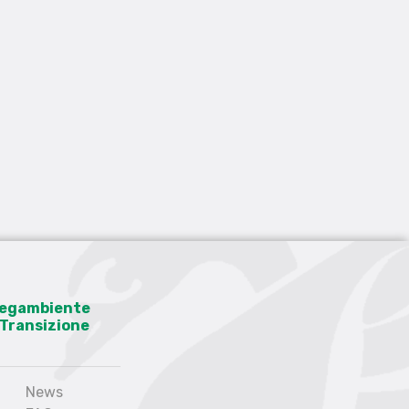
 Legambiente
a Transizione
News