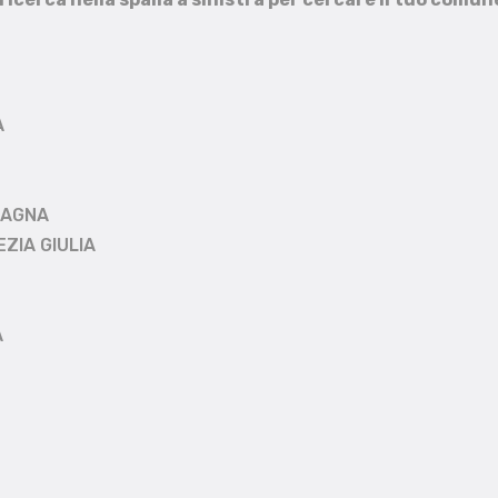
A
MAGNA
EZIA GIULIA
A