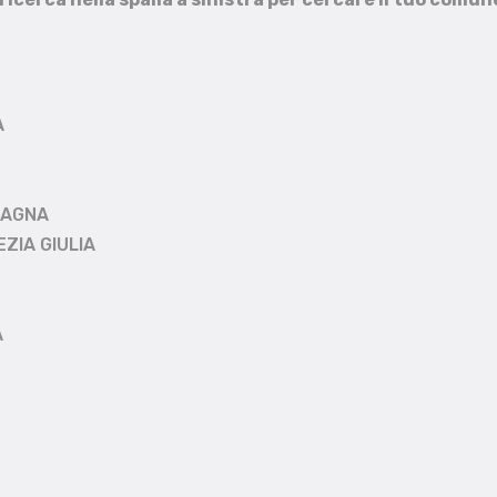
A
MAGNA
EZIA GIULIA
A