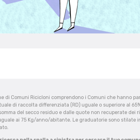
che di Comuni Ricicloni comprendono i Comuni che hanno part
uale di raccolta differenziata (RD) uguale o superiore al 65%
 somma del secco residuo e dalle quote non recuperate dei ri
uguale ai 75 Kg/anno/abitante. Le graduatorie sono stilate in
ato.
 ricerca nella spalla a sinistra per cercare il tuo comun