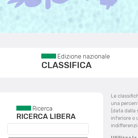
Edizione nazionale
CLASSIFICA
Le classifi
una percent
Ricerca
Reset filtri
(data dalla
RICERCA LIBERA
inferiore o 
indifferenzi
Utilizza la