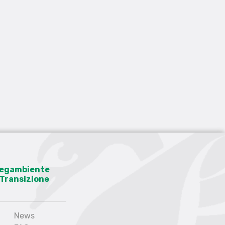
 Legambiente
a Transizione
News