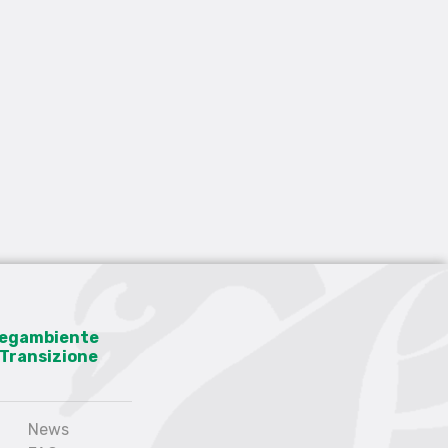
 Legambiente
a Transizione
News