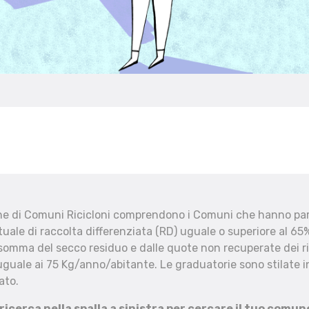
che di Comuni Ricicloni comprendono i Comuni che hanno part
uale di raccolta differenziata (RD) uguale o superiore al 65%
 somma del secco residuo e dalle quote non recuperate dei ri
uguale ai 75 Kg/anno/abitante. Le graduatorie sono stilate in
ato.
 ricerca nella spalla a sinistra per cercare il tuo comun