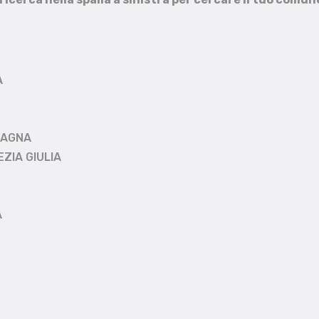
A
MAGNA
EZIA GIULIA
A