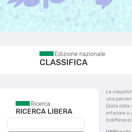
Edizione nazionale
CLASSIFICA
Le classifi
una percent
Ricerca
Reset filtri
(data dalla
RICERCA LIBERA
inferiore o 
indifferenzi
Utilizza la