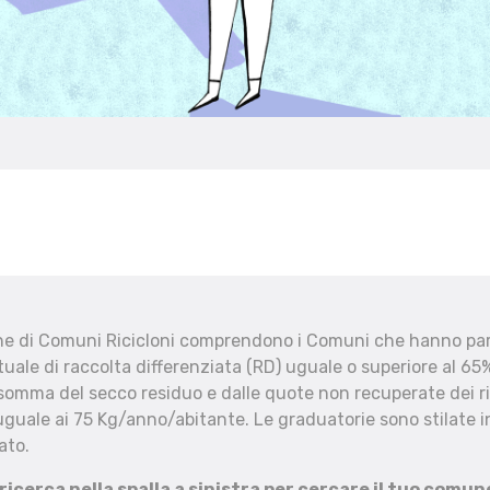
che di Comuni Ricicloni comprendono i Comuni che hanno part
uale di raccolta differenziata (RD) uguale o superiore al 65%
 somma del secco residuo e dalle quote non recuperate dei ri
uguale ai 75 Kg/anno/abitante. Le graduatorie sono stilate in
ato.
 ricerca nella spalla a sinistra per cercare il tuo comun