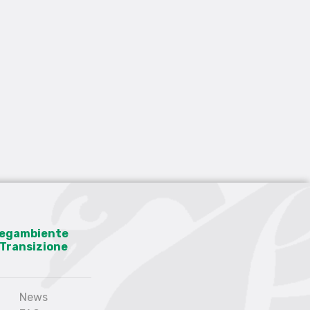
 Legambiente
a Transizione
News