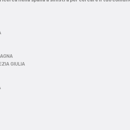
A
MAGNA
EZIA GIULIA
A