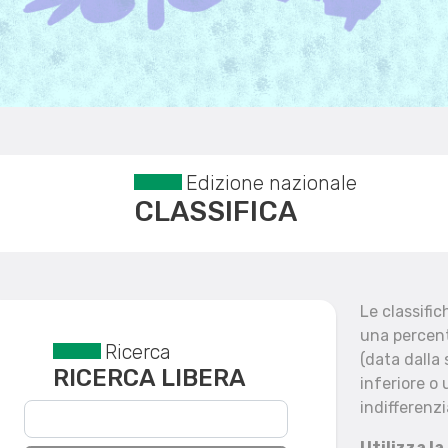
Edizione nazionale
CLASSIFICA
Le classifi
una percent
Ricerca
Reset filtri
(data dalla
RICERCA LIBERA
inferiore o 
indifferenzi
Utilizza la