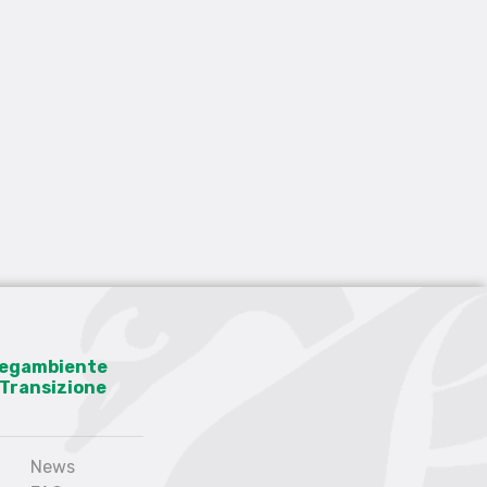
 Legambiente
a Transizione
News