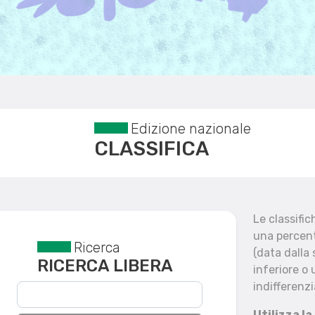
Edizione nazionale
CLASSIFICA
Le classifi
una percent
Ricerca
Reset filtri
(data dalla
RICERCA LIBERA
inferiore o 
indifferenzi
Utilizza la