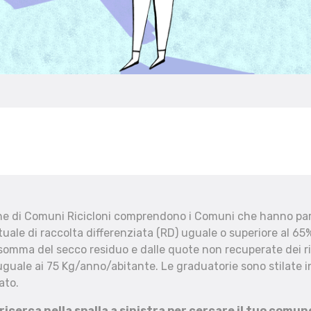
che di Comuni Ricicloni comprendono i Comuni che hanno part
uale di raccolta differenziata (RD) uguale o superiore al 65%
 somma del secco residuo e dalle quote non recuperate dei ri
uguale ai 75 Kg/anno/abitante. Le graduatorie sono stilate in
ato.
 ricerca nella spalla a sinistra per cercare il tuo comun