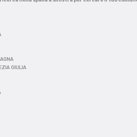
A
MAGNA
EZIA GIULIA
A