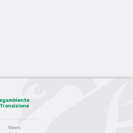
 Legambiente
a Transizione
News