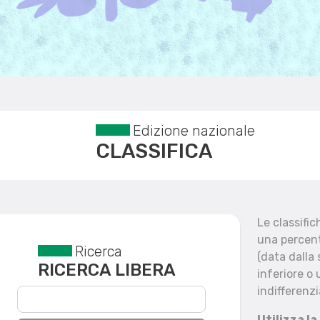
Edizione nazionale
CLASSIFICA
Le classifi
una percent
Ricerca
Reset filtri
(data dalla
RICERCA LIBERA
inferiore o 
indifferenzi
Utilizza la