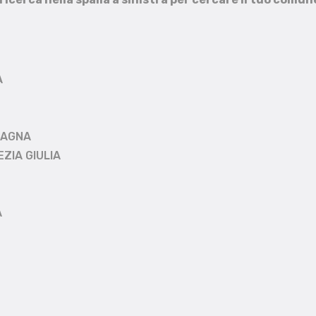
A
MAGNA
EZIA GIULIA
A