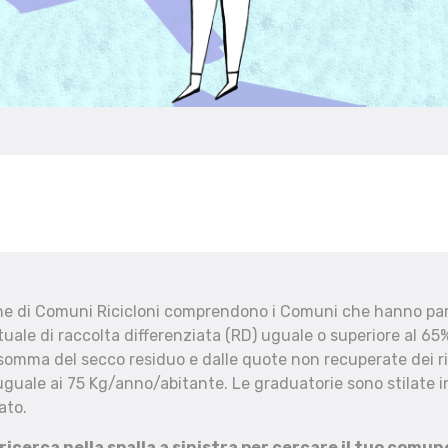
che di Comuni Ricicloni comprendono i Comuni che hanno part
uale di raccolta differenziata (RD) uguale o superiore al 65%
 somma del secco residuo e dalle quote non recuperate dei ri
uguale ai 75 Kg/anno/abitante. Le graduatorie sono stilate in
ato.
 ricerca nella spalla a sinistra per cercare il tuo comun