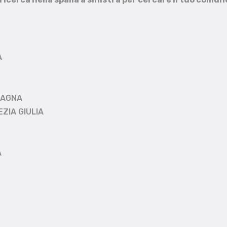
A
MAGNA
EZIA GIULIA
A