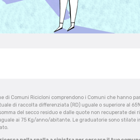
che di Comuni Ricicloni comprendono i Comuni che hanno part
uale di raccolta differenziata (RD) uguale o superiore al 65%
 somma del secco residuo e dalle quote non recuperate dei ri
uguale ai 75 Kg/anno/abitante. Le graduatorie sono stilate in
ato.
 ricerca nella spalla a sinistra per cercare il tuo comun