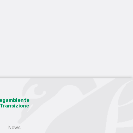
 Legambiente
a Transizione
News