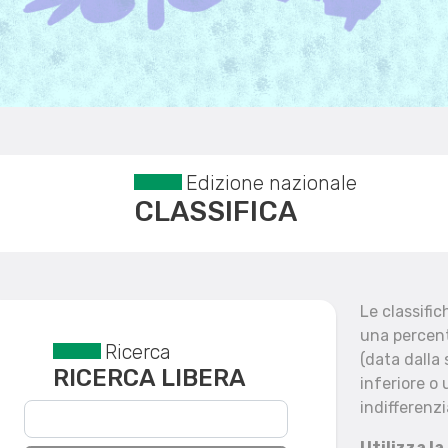
Edizione nazionale
CLASSIFICA
Le classifi
una percent
Ricerca
Reset filtri
(data dalla
RICERCA LIBERA
inferiore o 
indifferenzi
Utilizza la