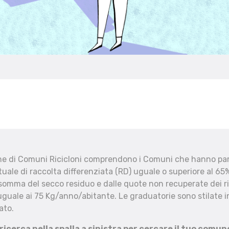
che di Comuni Ricicloni comprendono i Comuni che hanno part
uale di raccolta differenziata (RD) uguale o superiore al 65%
 somma del secco residuo e dalle quote non recuperate dei ri
uguale ai 75 Kg/anno/abitante. Le graduatorie sono stilate in
ato.
 ricerca nella spalla a sinistra per cercare il tuo comun