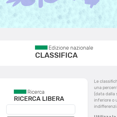
Edizione nazionale
CLASSIFICA
Le classifi
una percent
Ricerca
Reset filtri
(data dalla
RICERCA LIBERA
inferiore o 
indifferenzi
Utilizza la