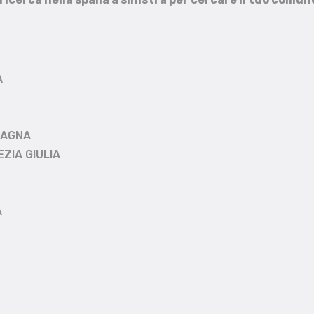
A
MAGNA
EZIA GIULIA
A