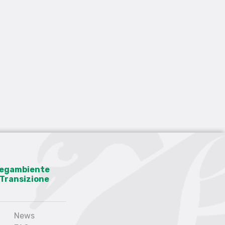
 Legambiente
a Transizione
News