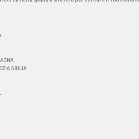
A
MAGNA
EZIA GIULIA
A