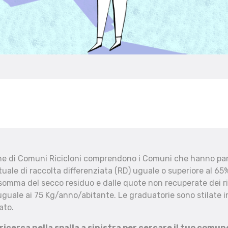
che di Comuni Ricicloni comprendono i Comuni che hanno part
uale di raccolta differenziata (RD) uguale o superiore al 65%
 somma del secco residuo e dalle quote non recuperate dei ri
uguale ai 75 Kg/anno/abitante. Le graduatorie sono stilate in
ato.
 ricerca nella spalla a sinistra per cercare il tuo comun