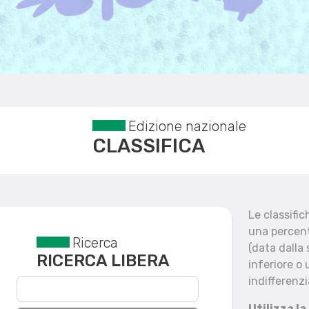
Edizione nazionale
CLASSIFICA
Le classifi
una percent
Ricerca
Reset filtri
(data dalla
RICERCA LIBERA
inferiore o 
indifferenzi
Utilizza la