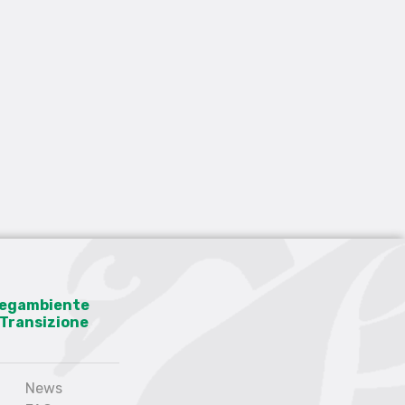
 Legambiente
a Transizione
News