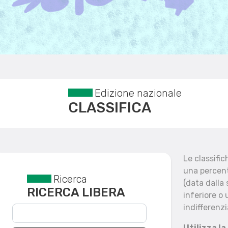
Edizione nazionale
CLASSIFICA
Le classifi
una percent
Ricerca
Reset filtri
(data dalla
RICERCA LIBERA
inferiore o 
indifferenzi
Utilizza la