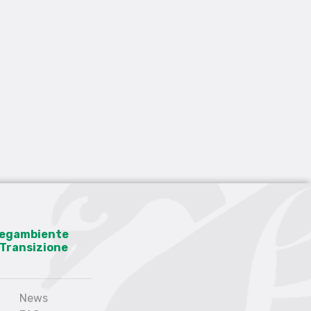
 Legambiente
a Transizione
News