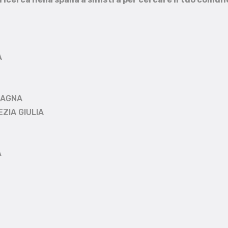
A
MAGNA
EZIA GIULIA
A