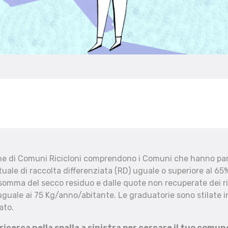
che di Comuni Ricicloni comprendono i Comuni che hanno part
uale di raccolta differenziata (RD) uguale o superiore al 65%
 somma del secco residuo e dalle quote non recuperate dei ri
uguale ai 75 Kg/anno/abitante. Le graduatorie sono stilate in
ato.
 ricerca nella spalla a sinistra per cercare il tuo comun