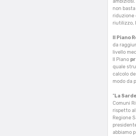
ambiziosi. 
non basta 
riduzione d
riutilizzo,
Il Piano 
da raggiun
livello me
Il Piano
pr
quale stru
calcolo de
modo da p
"
La Sarde
Comuni Rif
rispetto a
Regione Sa
president
abbiamo p