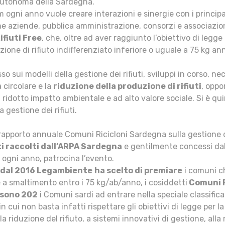
utonoma della Sardegna.
 ogni anno vuole creare interazioni e sinergie con i principa
ome aziende, pubblica amministrazione, consorzi e associazion
fiuti Free
, che, oltre ad aver raggiunto l’obiettivo di legg
ione di rifiuto indifferenziato inferiore o uguale a 75 kg an
sso sui modelli della gestione dei rifiuti, sviluppi in corso, 
 circolare e la
riduzione della produzione di rifiuti
, oppo
a ridotto impatto ambientale e ad alto valore sociale. Si è qu
a gestione dei rifiuti.
rapporto annuale Comuni Ricicloni Sardegna sulla gestione de
i raccolti dall’ARPA Sardegna
e gentilmente concessi da
ogni anno, patrocina l’evento.
e dal 2016 Legambiente
ha scelto di premiare
i comuni ch
 a smaltimento entro i 75 kg/ab/anno, i cosiddetti
Comuni R
 sono 202
i Comuni sardi ad entrare nella speciale classifica
, in cui non basta infatti rispettare gli obiettivi di legge per
a riduzione del rifiuto, a sistemi innovativi di gestione, alla 