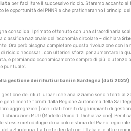
ziata
per facilitare il successivo riciclo. Staremo accanto ai t
o le opportunità del PNNR e che praticheranno i principi della
na consolida il primato ottenuto con una straordinaria scala
a classifica nazionale dell'economia circolare – dichiara
Ste
e. Ora però bisogna completare questa rivoluzione con la n
i di riciclo necessari, con ulteriori sforzi per aumentare la qu
ata, e premiando economicamente sempre di più le utenze più
ne puntuale”.
ella gestione dei rifiuti urbani in Sardegna (dati 2022)
la gestione dei rifiuti urbani che analizziamo sono riferiti al 
 gentilmente forniti dalla Regione Autonoma della Sardegna
loro aggregazioni) con i dati forniti dagli impianti di gestion
le dichiarazioni MUD (Modello Unico di Dichiarazione). Per il c
 le stesse metodologie di calcolo e stima del Piano regionale 
ella Sardegna. La fonte dei dati per l’Italia e le altre regioni