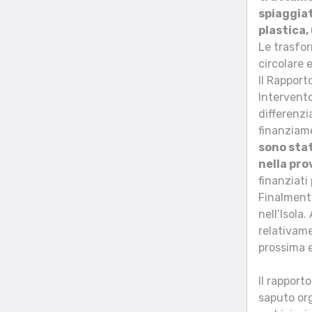
spiaggiat
plastica,
Le trasfor
circolare 
Il Rapport
Intervento
differenzi
finanziame
sono stat
nella pro
finanziati 
Finalmen
nell’Isola
relativame
prossima e
Il rapport
saputo org