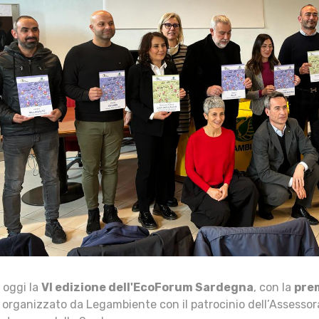
a oggi la
VI edizione dell'EcoForum Sardegna
, con la
pre
, organizzato da Legambiente con il patrocinio dell’Assessor