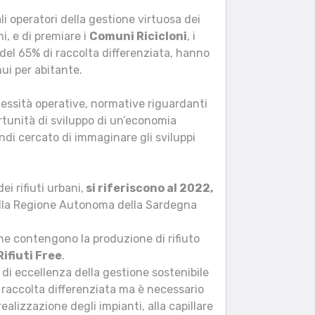
li operatori della gestione virtuosa dei
i, e di premiare i
Comuni Ricicloni
, i
e del 65% di raccolta differenziata, hanno
nui per abitante.
necessità operative, normative riguardanti
rtunità di sviluppo di un’economia
indi cercato di immaginare gli sviluppi
i rifiuti urbani,
si riferiscono al 2022,
lla Regione Autonoma della Sardegna
e contengono la produzione di rifiuto
ifiuti Free
.
 di eccellenza della gestione sostenibile
 la raccolta differenziata ma è necessario
realizzazione degli impianti, alla capillare