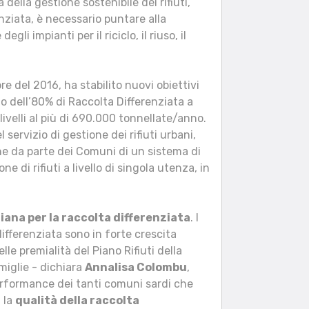
a della gestione sostenibile dei rifiuti,
enziata, è necessario puntare alla
gli impianti per il riciclo, il riuso, il
re del 2016, ha stabilito nuovi obiettivi
o dell’80% di Raccolta Differenziata a
ivelli al più di 690.000 tonnellate/anno.
l servizio di gestione dei rifiuti urbani,
ne da parte dei Comuni di un sistema di
 di rifiuti a livello di singola utenza, in
iana per la raccolta differenziata
. I
differenziata sono in forte crescita
lle premialità del Piano Rifiuti della
miglie - dichiara
Annalisa Colombu
,
rformance dei tanti comuni sardi che
 la
qualità della raccolta