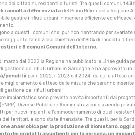
ne dei cittadini, residenti e turisti. Tra questi comuni,
143 
di raccolta differenziata
del Piano Rifiuti della Regione
bile gestire i rifiuti urbani in maniera efficiente ed efficace,
mento.
ono a questi i comuni che, pur non rientrando per svariate ra
o raggiunto l’ambizioso obiettivo dell’80% di raccolta differ
ostieri e 8 comuni Comuni dell’interno
.
i marzo del 2022 la Regione ha pubblicato le Linee guida pe
o di gestione dei rifiuti urbani in Sardegna e ha approvato u
tà/penalità
per il 2022, il 2023 e il 2024, da cui è atteso u
re miglioramento è atteso dalle misure che saranno inserit
i gestione dei rifiuti urbani.
tore impiantistico sono previste novità importanti dai progett
(PNRR). Diverse Pubbliche Amministrazioni e aziende private 
ti per nuovi impianti e l’ammodernamento di quelli esistenti
e dei territori, e sono state finanziate. Tra questi, per la Sa
ione anaerobica per la produzione di biometano, oggi ass
to dei prodotti assorbenti per la persona, un impiant