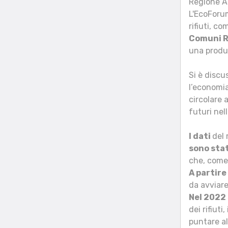
Regione A
L'EcoForum
rifiuti, c
Comuni Ri
una produz
Si è discu
l’economia
circolare 
futuri nell
I dati
del 
sono stat
che, come 
A partir
da avviare
Nel 2022
dei rifiuti
puntare all