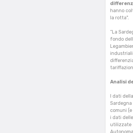
differen
hanno colt
la rotta".
“La Sardeg
fondo dell
Legambient
industrial
differenzi
tariffazio
Analisi d
I dati del
Sardegna e
comuni (e 
i dati del
utilizzate
Autonoma d