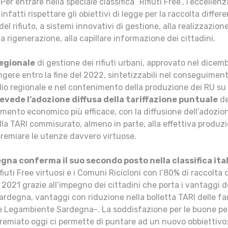
Per entrare nella speciale classifica “Rifiuti Free”, l’eccellenz
infatti rispettare gli obiettivi di legge per la raccolta differ
el rifiuto, a sistemi innovativi di gestione, alla realizzazione de
 la rigenerazione, alla capillare informazione dei cittadini.
Regionale
di gestione dei rifiuti urbani, approvato nel dicemb
gere entro la fine del 2022, sintetizzabili nel conseguiment
dio regionale e nel contenimento della produzione dei RU su l
evede l’adozione diffusa della tariffazione puntuale
de
mento economico più efficace, con la diffusione dell’adozio
lla TARI commisurato, almeno in parte, alla effettiva produzione
remiare le utenze davvero virtuose.
gna conferma il suo secondo posto nella classifica ital
iuti Free virtuosi e i Comuni Ricicloni con l’80% di raccolta 
l 2021 grazie all’impegno dei cittadini che porta i vantaggi de
rdegna, vantaggi con riduzione nella bolletta TARI delle fa
e Legambiente Sardegna-. La soddisfazione per le buone pe
remiato oggi ci permette di puntare ad un nuovo obbiettivo: