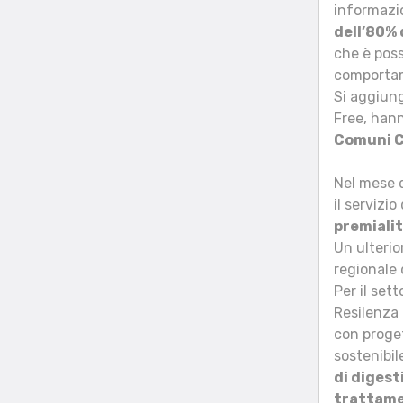
informazio
dell’80% 
che è possi
comporta
Si aggiung
Free, hann
Comuni C
Nel mese d
il servizi
premiali
Un ulterio
regionale d
Per il set
Resilenza 
con proget
sostenibil
di digest
trattamen