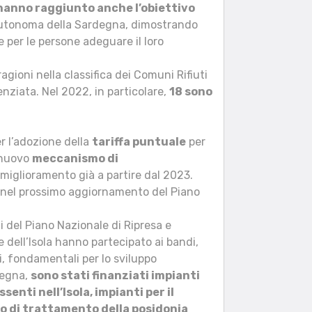
hanno raggiunto anche l’obiettivo
 Autonoma della Sardegna, dimostrando
 e per le persone adeguare il loro
gioni nella classifica dei Comuni Rifiuti
enziata. Nel 2022, in particolare,
18 sono
r l’adozione della
tariffa puntuale
per
n nuovo
meccanismo di
n miglioramento già a partire dal 2023.
e nel prossimo aggiornamento del Piano
i del Piano Nazionale di Ripresa e
dell’Isola hanno partecipato ai bandi,
, fondamentali per lo sviluppo
rdegna,
sono stati finanziati impianti
enti nell’Isola, impianti per il
o di trattamento della posidonia