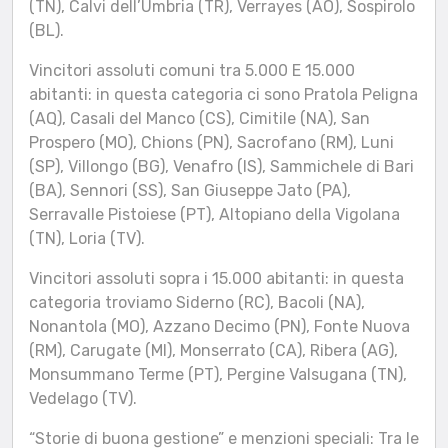
(TN), Calvi dell’Umbria (TR), Verrayes (AO), Sospirolo
(BL).
Vincitori assoluti comuni tra 5.000 E 15.000
abitanti: in questa categoria ci sono Pratola Peligna
(AQ), Casali del Manco (CS), Cimitile (NA), San
Prospero (MO), Chions (PN), Sacrofano (RM), Luni
(SP), Villongo (BG), Venafro (IS), Sammichele di Bari
(BA), Sennori (SS), San Giuseppe Jato (PA),
Serravalle Pistoiese (PT), Altopiano della Vigolana
(TN), Loria (TV).
Vincitori assoluti sopra i 15.000 abitanti: in questa
categoria troviamo Siderno (RC), Bacoli (NA),
Nonantola (MO), Azzano Decimo (PN), Fonte Nuova
(RM), Carugate (MI), Monserrato (CA), Ribera (AG),
Monsummano Terme (PT), Pergine Valsugana (TN),
Vedelago (TV).
“Storie di buona gestione” e menzioni speciali: Tra le